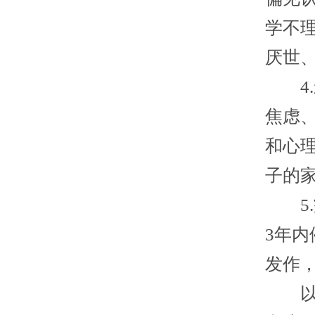
学不
厌世
4.
焦虑
和心
子的
5.
3年
发作
以