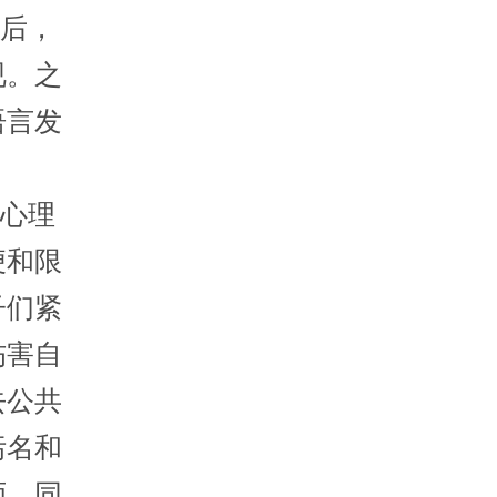
后，
视。之
语言发
心理
便和限
子们紧
伤害自
去公共
污名和
师、同