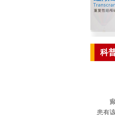
科
癫痫
患有