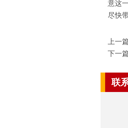
意这
尽快
上一
下一
联