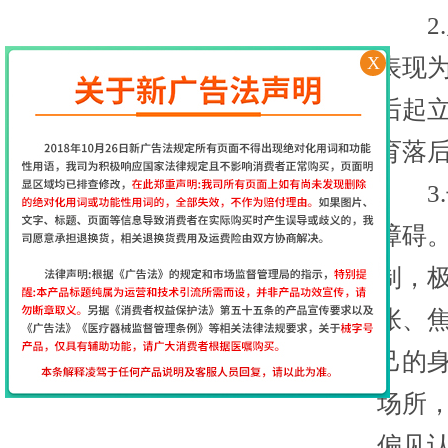
2.
X
表现
后起
育落
3.
障碍
制，
张、
己的
场所
偏见