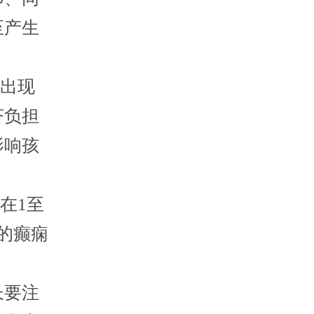
至产生
出现
济负担
影响孩
在1至
的癫痫
长要注