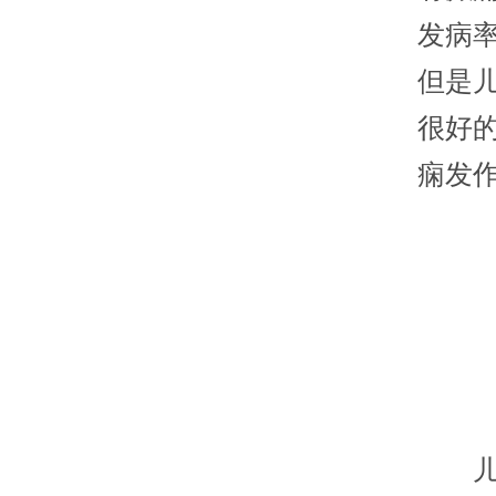
发病
但是
很好
痫发
儿童