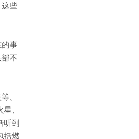
，这些
在的事
头部不
失等。
火星、
括听到
包括燃