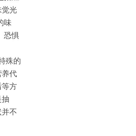
味觉光
的味
。恐惧
特殊的
营养代
后等方
是抽
状并不