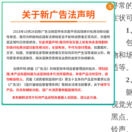
寻常
X
症状
1、
包括
物和
适等
2、
躯体
视觉
黑点
铃声