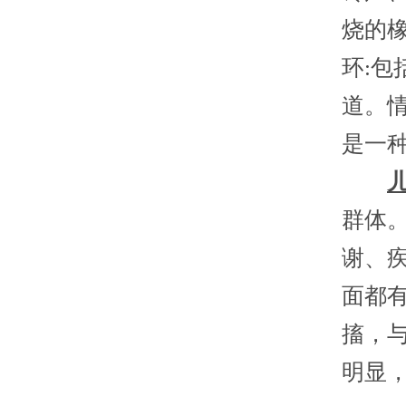
烧的
环:
道。
是一
群体
谢、
面都
搐，
明显