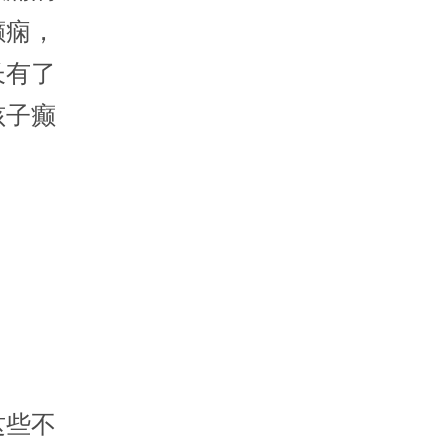
癫痫，
长有了
孩子癫
这些不