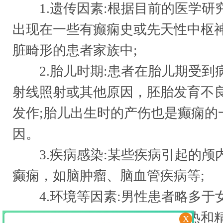
1.遗传因素:根据目前的医学研
出现在一些有癫痫史或先天性中枢
脏畸形的患者家族中;
2.胎儿时期:患者在胎儿期受到
射线照射或其他原因，胚胎发育不
发作;胎儿出生时的产伤也是癫痫的
因。
3.疾病感染:某些疾病引起的颅
癫痫，如脑肿瘤、脑血管疾病等;
4.环境等因素:男性患者略多于
村发病率高于城市。此外，头热和
X