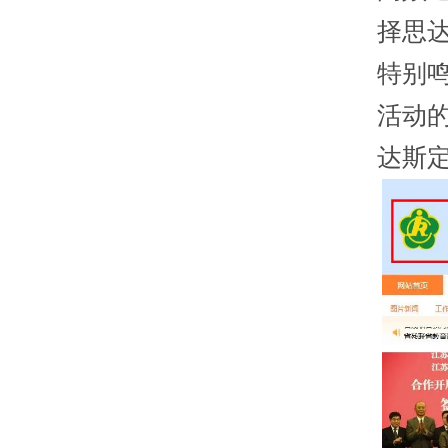
择思
特别
活动
达斯