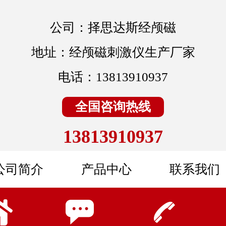
公司：择思达斯经颅磁
地址：经颅磁刺激仪生产厂家
电话：13813910937
全国咨询热线
13813910937
公司简介
产品中心
联系我们