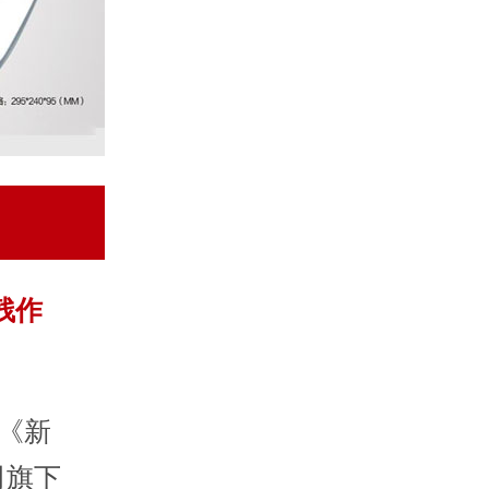
残作
《新
司旗下