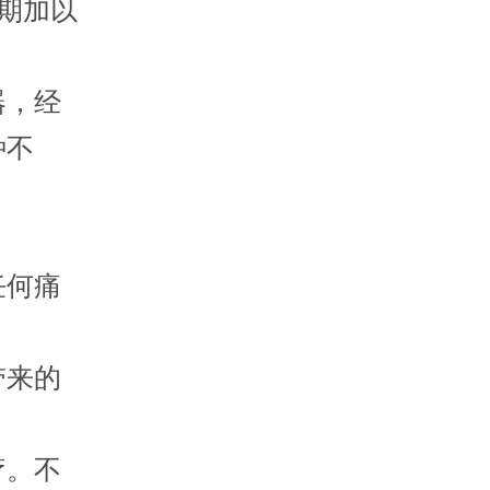
后期加以
器，经
种不
任何痛
带来的
疗。不