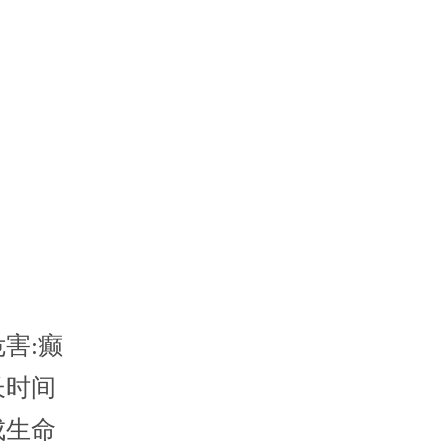
害:癫
长时间
成生命