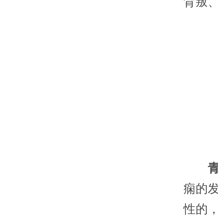
背叛
痫的
性的