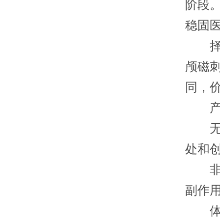
阶段。
稳固
择思
颅磁
同，
产品
无痛
处和
非药
副作
体积