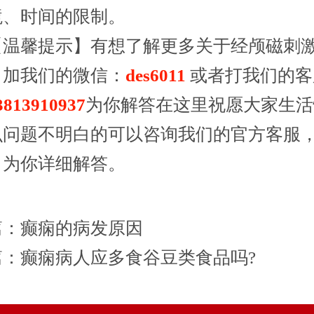
境、时间的限制。
馨提示】有想了解更多关于经颅磁刺
，加我们的微信：
des6011
或者打我们的客
3813910937
为你解答在这里祝愿大家生活
么问题不明白的
可以咨询我们的官方客服
，为你详细解答。
篇：
癫痫的病发原因
篇：
癫痫病人应多食谷豆类食品吗?