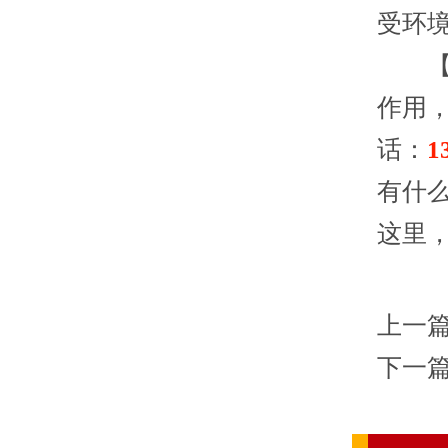
受环
【温
作用
话：
1
有什
这里
上一
下一