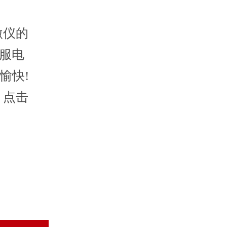
激仪的
服电
愉快!
，点击