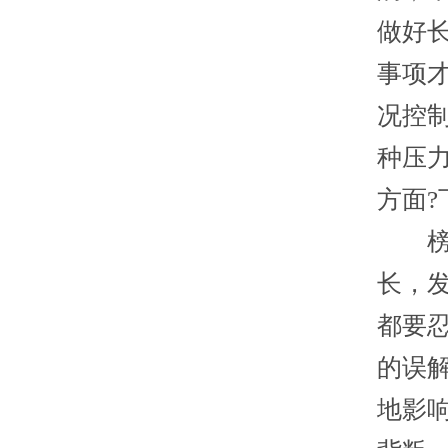
做好
事项
况控
种压
方面
榜首
长，
都要
的误
地影