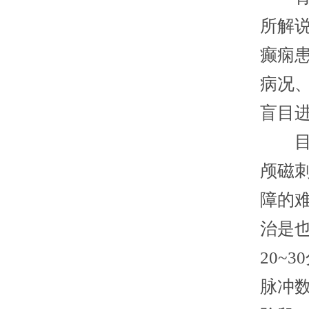
所解
癫痫
病况
盲目
​目
颅磁
障的
治是
20~
脉冲数