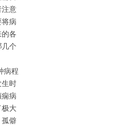
者注意
要将病
来的各
哪几个
种病程
发生时
癫痫病
了极大
、孤僻