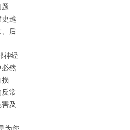
问题
病史越
大、后
部神经
中必然
的损
的反常
危害及
是为您