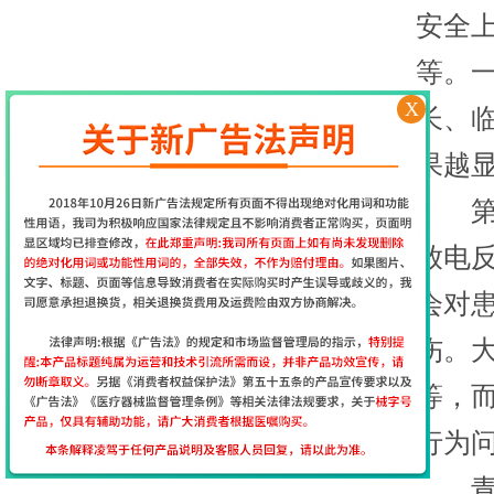
安全
等。
X
长、
果越
第三
放电
会对
伤。
等，
行为
青少