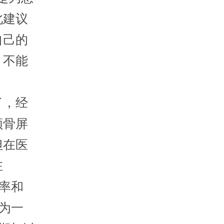
此建议
自己的
，不能
了，经
颅骨屏
但在医
在
频率和
次为一