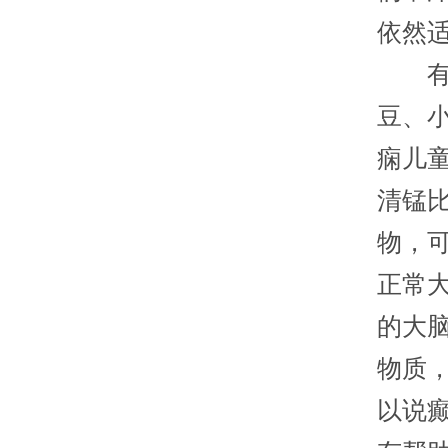
依然
有研
豆、小
痫儿
清锰
物，
正常
的大
物质
以说