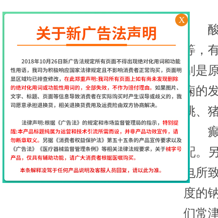
X
酸性
等，
别是
痫的
桃、
癫痫
配。
电所
度的
们常