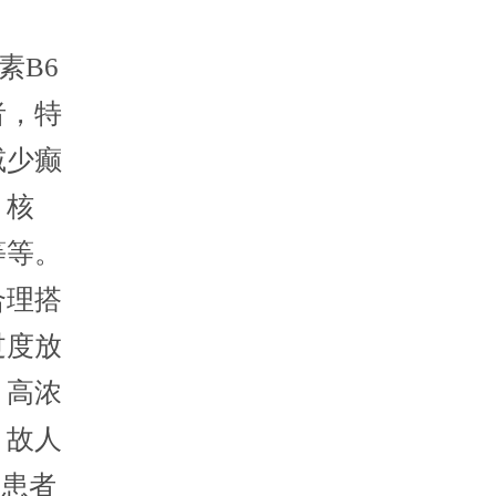
素B6
者，特
减少癫
、核
等等。
合理搭
过度放
，高浓
，故人
痫患者