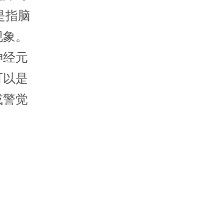
)是指脑
现象。
神经元
可以是
或警觉