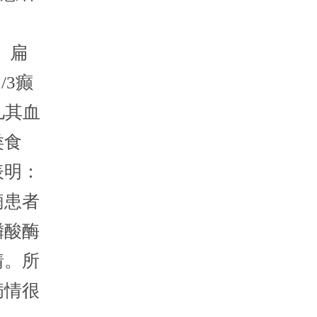
、扁
/3癫
儿其血
类食
表明：
痫患者
磷酸酶
情。所
病情很