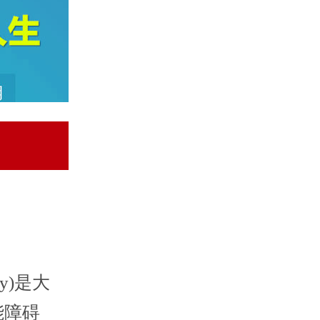
sy)是大
能障碍