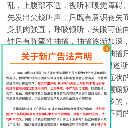
乱，上腹部不适，视听和嗅觉障碍
先发出尖锐叫声，后既有意识丧失
身肌肉强直，呼吸顿听，头眼可偏
钟后有阵挛性抽搐，抽搐逐渐加深
X
钟。部分病人有大小便失禁、抽搐
或进入昏睡(昏睡期)，此后意识逐
通过上述对癫痫病的早期症状的
相信大家都已经有所了解了。癫痫
的时候，治疗的方法是比较的多的
类的癫痫病治疗的方法是有所不同
患者早日康复!