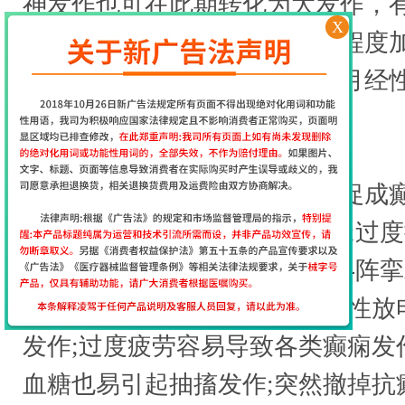
神发作也可在此期转化为大发作，
X
或经期中癫痫发作次数增加或程度
在经期前或经期中发作，称为月经
患者仅在妊娠期或围产期
3、诱发因素：
发热可引起发热性惊厥及促成癫
饮水可诱发全身强直-阵挛发作;过
失神发作;饮酒可促成全身强直-阵
发作;睡眠剥夺可引起脑电图痫性放
发作;过度疲劳容易导致各类癫痫发
血糖也易引起抽搐发作;突然撤掉抗