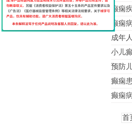
癫痫
癫痫
成年
小儿
预防
癫痫
癫痫
首