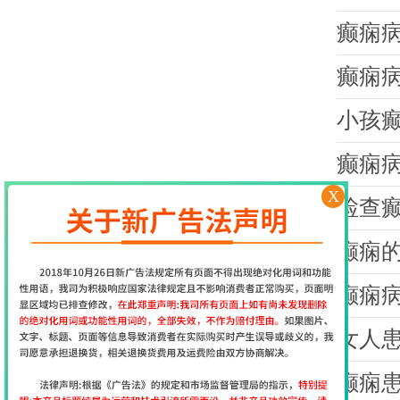
癫痫
癫痫
小孩
癫痫
X
检查
癫痫
癫痫
女人
癫痫