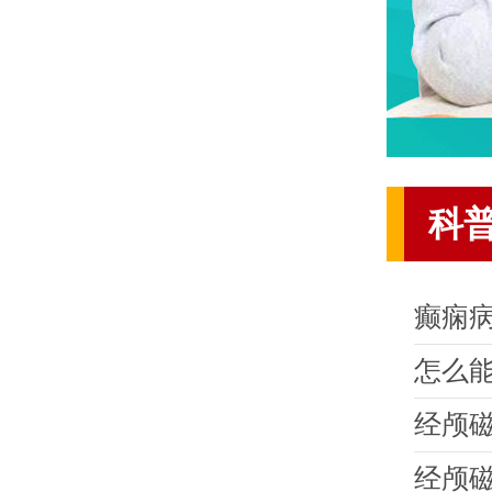
科
癫痫
怎么
经颅
经颅